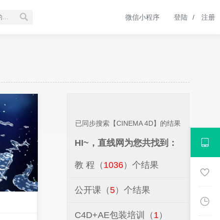
微信小程序
登陆
/
注册
已同步搜索【CINEMA 4D】的结果
HI~，直线网为您共找到：
教 程（
1036
）个结果
公开课（
5
）个结果
C4D+AE包装培训（
1
）