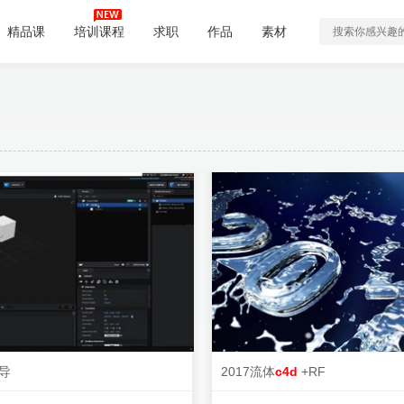
精品课
培训课程
求职
作品
素材
导
2017流体
c4d
+RF