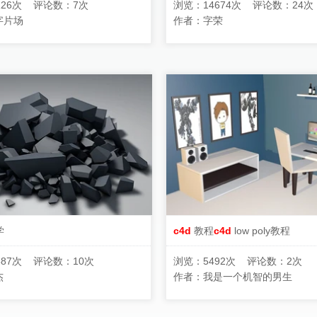
126次 评论数：7次
浏览：14674次 评论数：24次
字片场
作者：
字荣
学
c4d
教程
c4d
low poly教程
887次 评论数：10次
浏览：5492次 评论数：2次
杰
作者：
我是一个机智的男生