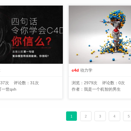
t
c4d
动力学
437次 评论数：31次
浏览：2979次 评论数：0次
一世qxh
作者：
我是一个机智的男生
1
2
3
4
5