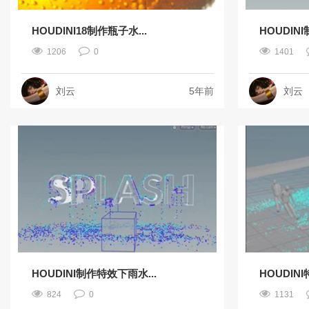
HOUDINI18制作瓶子水...
HOUDIN
1206
0
1401
刘云
5年前
刘云
HOUDINI制作特效下雨水...
HOUDINI特
824
0
1131