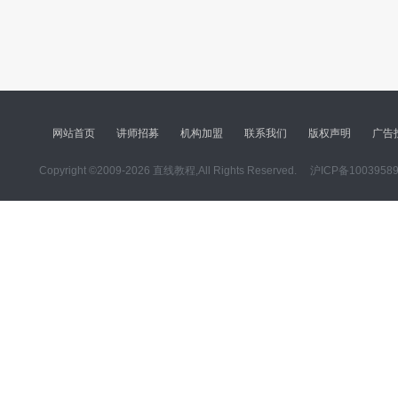
网站首页
讲师招募
机构加盟
联系我们
版权声明
广告
Copyright ©2009-2026 直线教程,All Rights Reserved.
沪ICP备1003958