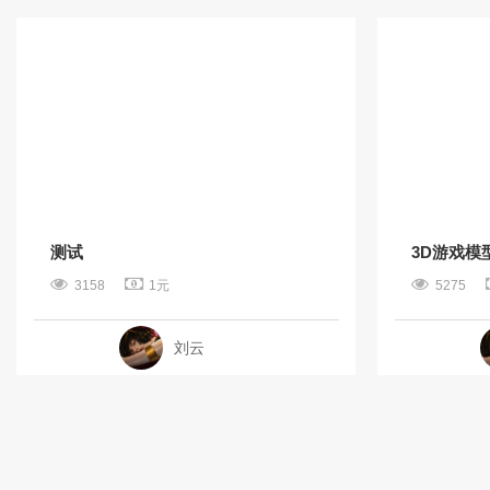
测试
3D游戏模
3158
1元
5275
刘云