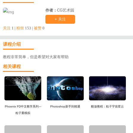
作者：
CG艺术园
+ 关注
关注
1 |
粉丝
153 |
被赞
0
课程介绍
教程非常简单，但是希望对大家有帮助
相关课程
Phoenix FD中文教学系列---
Photoshop新手到精通
酷放教程：粒子宇宙星云
粒子重模拟