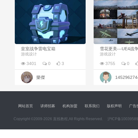
皇室战争雷电宝箱
雪花更美---UE4战
游戏设计
游戏设计
3401
0
3
3755
0
樂傑
145296274
网站首页
讲师招募
机构加盟
联系我们
版权声明
广告
Copyright ©2009-2026 直线教程,All Rights Reserved.
沪ICP备1003958