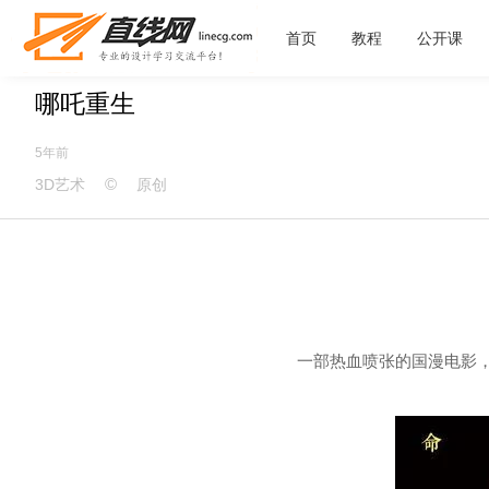
首页
教程
公开课
哪吒重生
5年前
©
3D艺术
原创
一部热血喷张的国漫电影