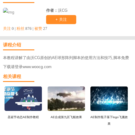
作者：
沃CG
+ 关注
关注
0 |
粉丝
876 |
被赞
27
课程介绍
本教程讲解了由沃CG原创的AE球形阵列脚本的使用方法和技巧,脚本免费
下载请登录www.woocg.com
相关课程
圣诞节动态AE制作教程
AE合成第九区飞船效果
AE制作瓶子落下logo飞溅效
果