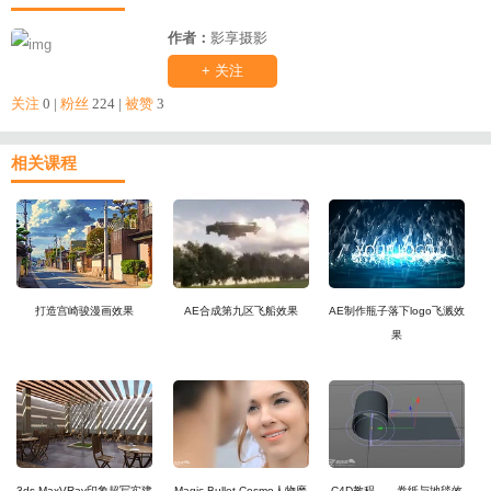
作者：
影享摄影
+ 关注
关注
0 |
粉丝
224 |
被赞
3
相关课程
打造宫崎骏漫画效果
AE合成第九区飞船效果
AE制作瓶子落下logo飞溅效
果
3ds MaxVRay印象超写实建
Magic Bullet Cosmo人物磨
C4D教程——卷纸与地毯效