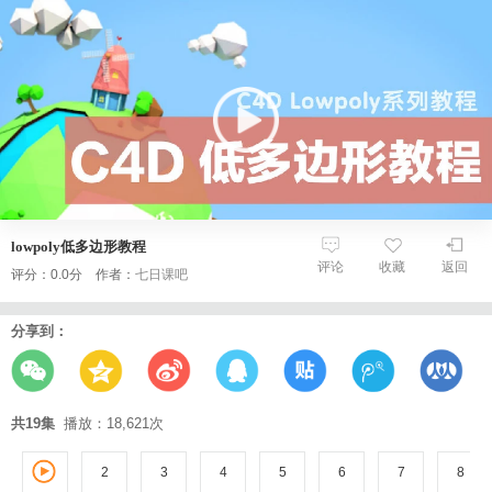
lowpoly低多边形教程
评论
收藏
返回
评分：0.0分 作者：
七日课吧
分享到：
共19集
播放：18,621次
2
3
1
4
5
6
7
8