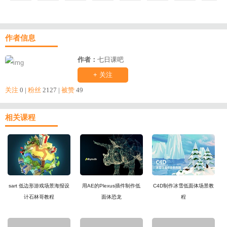
作者信息
作者：
七日课吧
+ 关注
关注
0 |
粉丝
2127 |
被赞
49
相关课程
sart 低边形游戏场景海报设
用AE的Plexus插件制作低
C4D制作冰雪低面体场景教
计石林哥教程
面体恐龙
程