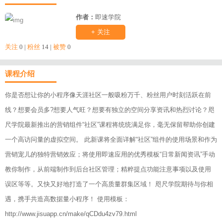
作者：
即速学院
+ 关注
关注
0 |
粉丝
14 |
被赞
0
课程介绍
你是否想让你的小程序像天涯社区一般吸粉万千、粉丝用户时刻活跃在前
线？想要会员多?想要人气旺？想要有独立的空间分享资讯和热烈讨论？咫
尺学院最新推出的营销组件“社区”课程将统统满足你，毫无保留帮助你创建
一个高访问量的虚拟空间。 此新课将全面详解“社区”组件的使用场景和作为
营销宠儿的独特营销效应；将使用即速应用的优秀模板“日常新闻资讯”手动
教你制作，从前端制作到后台社区管理；精粹提点功能注意事项以及使用
误区等等。又快又好地打造了一个高质量群集区域！ 咫尺学院期待与你相
遇，携手共造高数据量小程序！ 使用模板：
http://www.jisuapp.cn/make/qCDdu4zv79.html