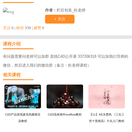
作者：
栏目包装_杜老师
+ 关注
关注
0 |
粉丝
339 |
被赞
0
课程介绍
有问题需要问老师可以加群 直线C4D公开课 337206318 可以加我们导师的
微信，然后进入我们的微信群（备注：杜老师课程）
相关课程
C4D产品表现麦克风建模渲
C4D流体插件realflow教程
【11】AE水墨风 《三生三
染教程
世十里桃花》片头入门教程