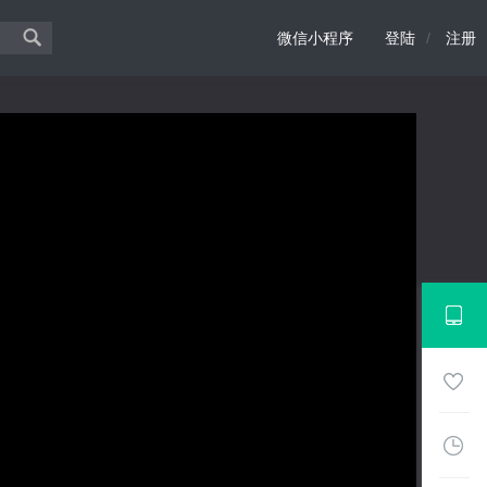
微信小程序
登陆
/
注册