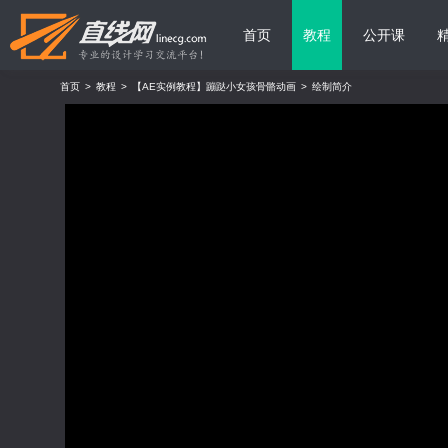
首页
教程
公开课
首页
>
教程
>
【AE实例教程】蹦跶小女孩骨骼动画
>
绘制简介