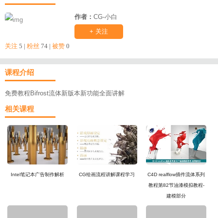
作者：
CG-小白
+ 关注
关注
5 |
粉丝
74 |
被赞
0
课程介绍
免费教程Bifrost流体新版本新功能全面讲解
相关课程
Intel笔记本广告制作解析
CG绘画流程讲解课程学习
C4D realflow插件流体系列
教程第82节油漆模拟教程-
建模部分