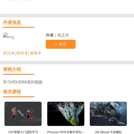
作者信息
作者：
风之吟
+ 关注
关注
0 |
粉丝
0 |
被赞
0
课程介绍
学习HOUDINI系列视频
相关课程
CAT骨骼入门进阶学习
Phoenix FD中文教学系列---
ZB,ZBrush飞龙雕刻