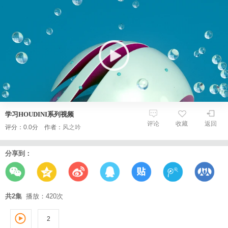
学习HOUDINI系列视频
评论
收藏
返回
评分：0.0分 作者：
风之吟
分享到：
共2集
播放：420次
2
1