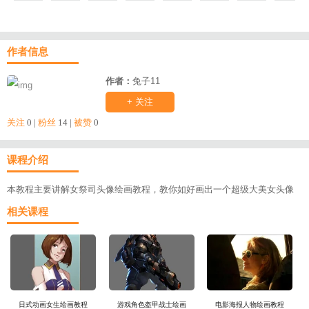
作者信息
作者：
兔子11
+ 关注
关注
0 |
粉丝
14 |
被赞
0
课程介绍
本教程主要讲解女祭司头像绘画教程，教你如好画出一个超级大美女头像
相关课程
日式动画女生绘画教程
游戏角色盔甲战士绘画
电影海报人物绘画教程