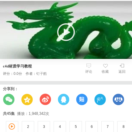
c4d材质学习教程
评论
收藏
返回
评分：0.0分 作者：
钉子酷
分享到：
共45集
播放：1,948,342次
2
3
1
4
5
6
7
8