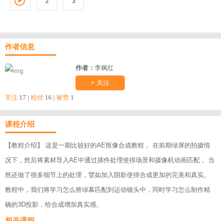
2
3
1
作者信息
作者：
李枫红
+ 关注
关注
17 |
粉丝
16 |
被赞
1
课程介绍
【教程介绍】 这是一期比较好的AE抠像合成教程， 在前期绿屏的拍摄情
况下，然后将素材导入AE中通过插件处理使得场景和摄像机动画匹配， 当
然还做了很多细节上的处理，譬如加入阴影使得合成更加的完美和真实。
教程中，我们将学习怎么将绿幕匹配到运动镜头中，同时学习怎么制作精
确的3D投影，给合成增加真实感。
相关课程