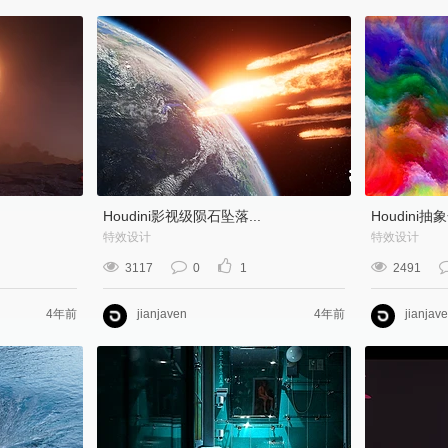
Houdini影视级陨石坠落...
Houdini
特效设计
特效设计
3117
0
1
2491
4年前
jianjaven
4年前
jianjav