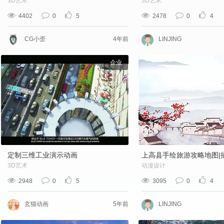
3D艺术
3D艺术
4402
0
5
2478
0
4
CG小歪
4年前
LINJING
企业
定制三维工业演示动画
上高县手绘旅游攻略地图|插画
3D艺术
动漫设计
2948
0
5
3095
0
4
玄猫动画
5年前
LINJING