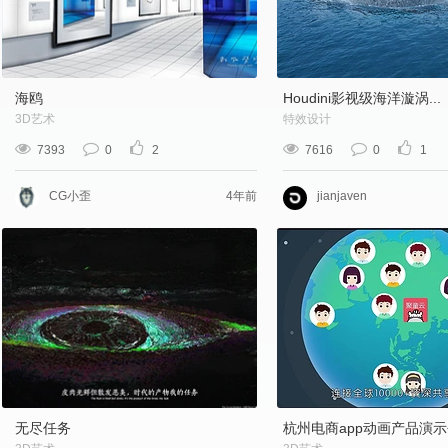
海鸥
Houdini影视级海洋漩涡...
3D艺术
特效设计
7393
0
2
7616
0
1
CG小歪
4年前
jianjaven
无尽任务
杭州电商app动画产品演示创