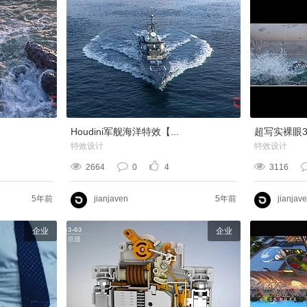
Houdini军舰海洋特效【...
超写实裸眼3
特效设计
特效设计
2664
0
4
3116
5年前
jianjaven
5年前
jianjav
企业
企业