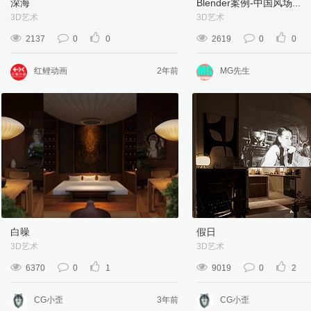
深海
Blender案例-中国风场...
3D艺术
3D艺术
2137
0
0
2619
0
0
红鲤动画
2年前
MG先生
白噪
假日
3D艺术
3D艺术
6370
0
1
9019
0
2
CG小歪
3年前
CG小歪