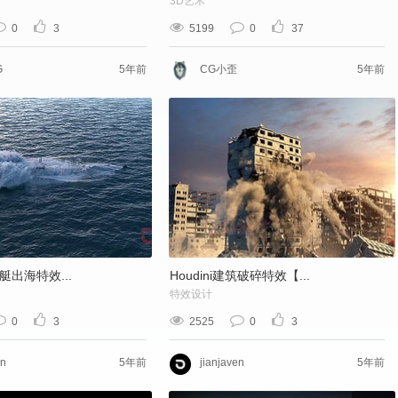
3D艺术
0
3
5199
0
37
G
5年前
CG小歪
5年前
潜艇出海特效...
Houdini建筑破碎特效【...
特效设计
0
3
2525
0
3
en
5年前
jianjaven
5年前