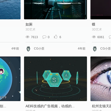
如厕
蝶
3D艺术
3D艺术
7613
0
6
6061
4年前
CG小歪
4年前
CG小歪
...
AE科技感的广告视频，动感的...
杭州玄猫天跃