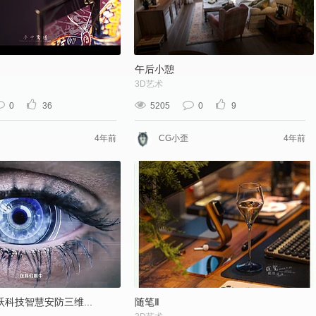
午后小憩
3D艺术
0
36
5205
0
9
4年前
CG小歪
4年前
科技智慧安防三维...
随笔Ⅱ