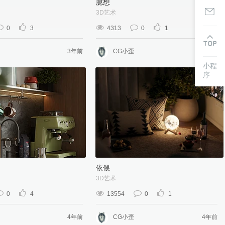
臆想
3D艺术
0
3
4313
0
1
3年前
CG小歪
3年前
小程
序
依偎
3D艺术
0
4
13554
0
1
4年前
CG小歪
4年前