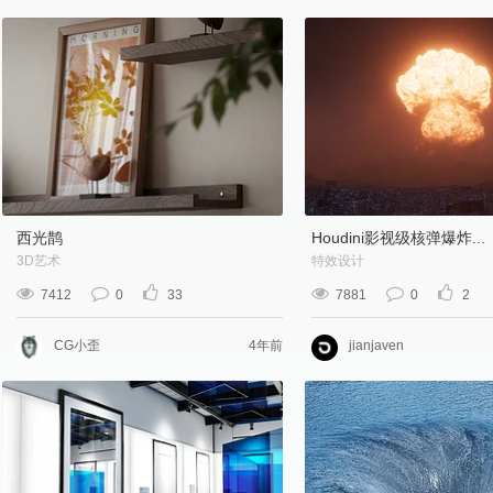
西光鹊
Houdini影视级核弹爆炸...
3D艺术
特效设计
7412
0
33
7881
0
2
CG小歪
4年前
jianjaven