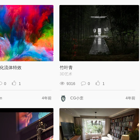
抽象化流体特效
竹叶青
3D艺术
0
1
9316
0
1
en
4年前
CG小歪
4年前