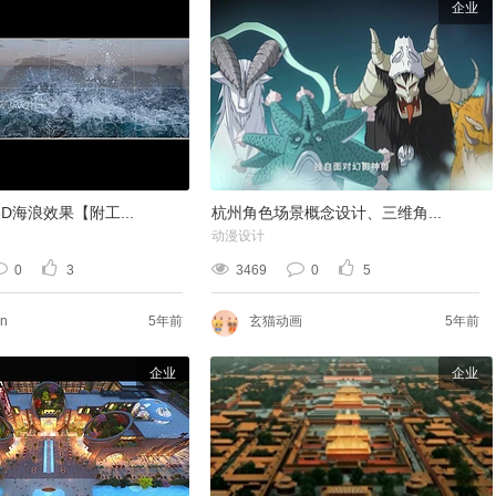
企业
D海浪效果【附工...
杭州角色场景概念设计、三维角...
动漫设计
0
3
3469
0
5
en
5年前
玄猫动画
5年前
企业
企业