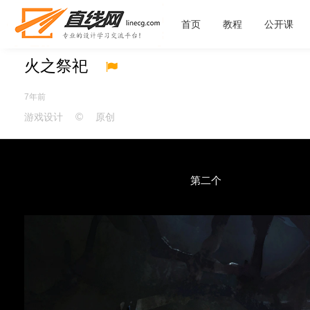
首页
教程
公开课
火之祭祀
7年前
©
游戏设计
原创
第二个