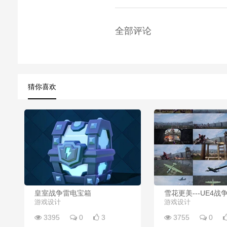
全部评论
猜你喜欢
皇室战争雷电宝箱
雪花更美---UE4战
游戏设计
游戏设计
3395
0
3
3755
0