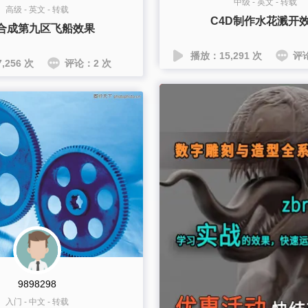
中级
-
英文
-
转载
高级
-
英文
-
转载
C4D制作水花溅开
E合成第九区飞船效果
播放：15,291 次
评
,256 次
评论：2 次
9898298
入门
-
中文
-
转载