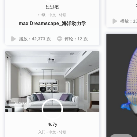
过过瘾
中级
-
中文
-
转载
播放：13
max Dreamscape_海洋动力学
播放：42,373 次
评论：12 次
3dmax
4u7y
入门
-
中文
-
转载