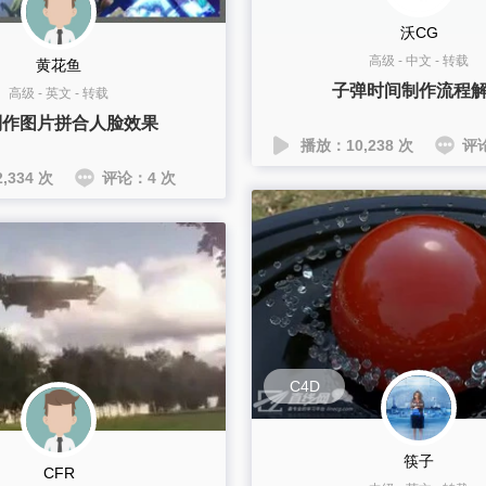
沃CG
高级
-
中文
-
转载
黄花鱼
子弹时间制作流程
高级
-
英文
-
转载
制作图片拼合人脸效果
播放：10,238 次
评
,334 次
评论：4 次
C4D
筷子
CFR