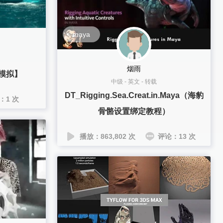
maya
烟雨
浪模拟】
中级
-
英文
-
转载
DT_Rigging.Sea.Creat.in.Maya（海豹
：1 次
骨骼设置绑定教程）
播放：863,802 次
评论：13 次