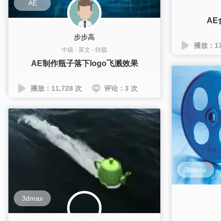
AE
A
步步高
播放：17
中级
-
英文
-
转载
AE制作瓶子落下logo飞溅效果
播放：11,728 次
评论：3 次
3dmax
3dmax