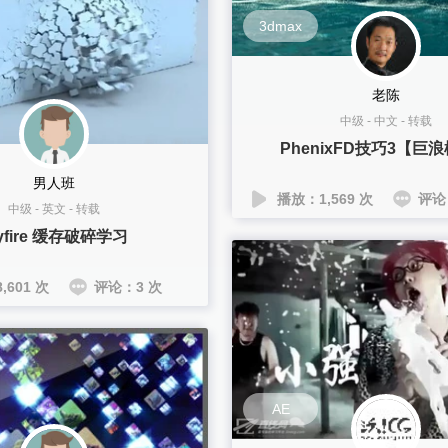
3dmax
老陈
中级
-
中文
-
转载
PhenixFD技巧3【巨
男人班
播放：1,569 次
评论
中级
-
英文
-
转载
ayfire 缓存破碎学习
,601 次
评论：3 次
AE