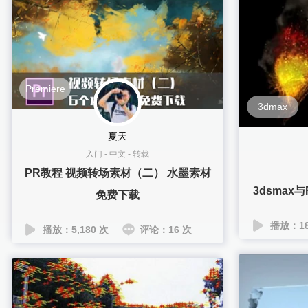
Premiere
3dmax
夏天
入门
-
中文
-
转载
PR教程 视频转场素材（二） 水墨素材
3dsmax
免费下载
播放：18
播放：5,180 次
评论：16 次