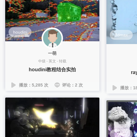
houdini
3dmax
一萌
中级
-
英文
-
转载
houdini教程结合实拍
r
播放：5,285 次
评论：2 次
播放：18
AE