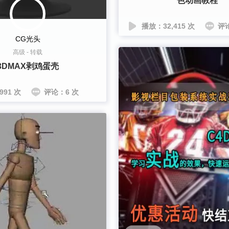
色动画教程
播放：32,415 次
评
CG光头
高级
-
转载
3DMAX剥鸡蛋壳
991 次
评论：6 次