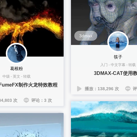
3dmax
筷子
入门
-
中文字幕
-
转载
葛根粉
3DMAX-CAT使用
中级
-
英文
-
转载
与FumeFX制作火龙特效教程
播放：138,296 次
评
4,803 次
评论：3 次