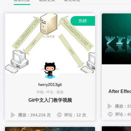
热榜
herry2013git
After E
中级
-
中文
-
原创
Git中文入门教学视频
播放：23,
评论：40
播放：204,216 次
评论：12 次