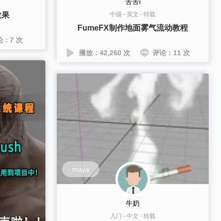
苦苦i
效果
中级
-
英文
-
转载
FumeFX制作地面雾气流动教程
论：7 次
播放：42,260 次
评论：11 次
maya
牛奶
入门
-
中文
-
转载