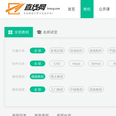
首页
教程
公开课
全部教程
名师讲堂
兴趣分类：
全 部
影视后期
绘画创作
游戏制作
平面
软件分类：
全 部
C4D
maya
3dmax
A
教程类型：
视频教程
图文教程
教程难度：
全 部
入门教程
中级教程
高级教程
最新回复
最新更新
最受欢迎