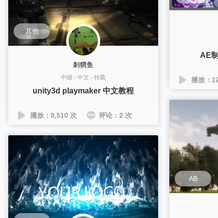
其他
AE
刺猬鱼
中级
-
中文
-
转载
播放：12
unity3d playmaker 中文教程
播放：9,510 次
评论：2 次
AE