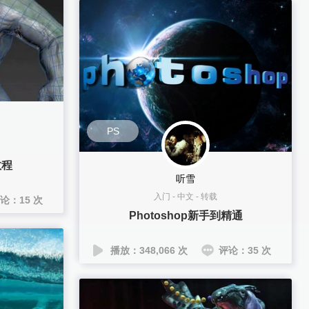
PS
教程
听雪
入门
-
中文
-
转载
论：15 次
Photoshop新手到精通
播放：348,066 次
评论：35 次