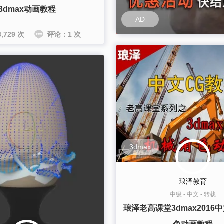
3dmax动画教程
AD
,729 次
评论：1 次
3dmax
琅泽教育
中级
-
中文
-
转载
琅泽老高课堂3dmax2016