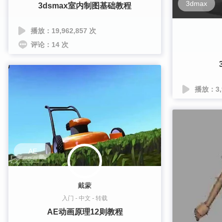
3dmax
3dsmax室内制图基础教程
播放：19,962,857 次
评论：14 次
播放：3,
AE
戴蒙
入门
-
中文
-
转载
AE动画原理12则教程