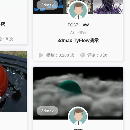
3dmax
解密
PG67__AW
入门
-
转载
论：8 次
3dmax-TyFlow演示
播放：3,203 次
评论：3 次
3dmax