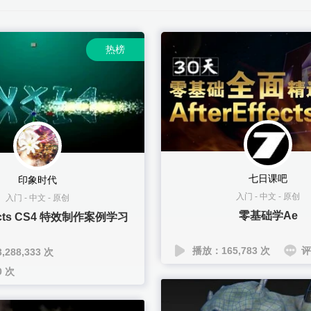
热榜
七日课吧
印象时代
入门
-
中文
-
原创
入门
-
中文
-
原创
零基础学Ae
ffects CS4 特效制作案例学习
播放：165,783 次
评
288,333 次
 次