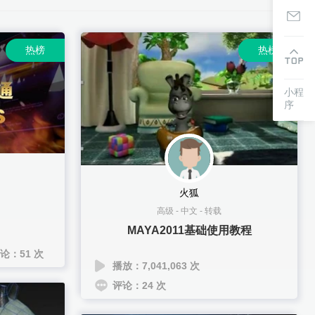
热榜
热榜
小程
序
火狐
高级
-
中文
-
转载
MAYA2011基础使用教程
论：51 次
播放：7,041,063 次
评论：24 次