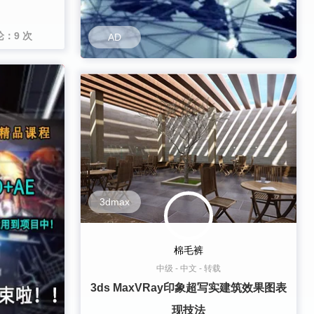
论：9 次
AD
3dmax
棉毛裤
中级
-
中文
-
转载
3ds MaxVRay印象超写实建筑效果图表
现技法