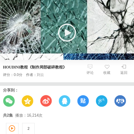
HOUDINI教程《制作局部破碎教程》
评论
收藏
返回
评分：0.0分 作者：
刘云
分享到：
共2集
播放：16,214次
2
1