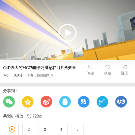
C4D强大的MG功能学习满意栏目片头效果
评论
收藏
返回
评分：0.0分 作者：
biglight_y
分享到：
共5集
播放：53,728次
2
3
1
4
5