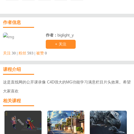
作者信息
作者：
biglight_y
+ 关注
关注
30 |
粉丝
593 |
被赞
0
课程介绍
这是直线网的公开课录像 C4D强大的MG功能学习满意栏目片头效果。希望
大家喜欢
相关课程