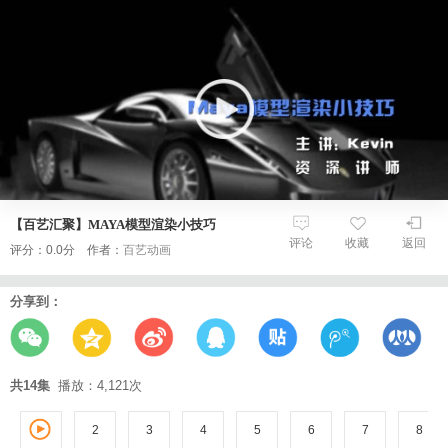
【百艺汇聚】MAYA模型渲染小技巧
评论
收藏
返回
评分：0.0分 作者：
百艺动画
分享到：
共14集
播放：4,121次
2
3
1
4
5
6
7
8