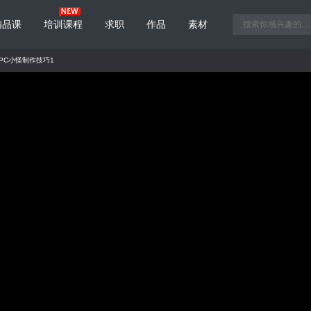
精品课
培训课程
求职
作品
素材
PC小怪制作技巧1