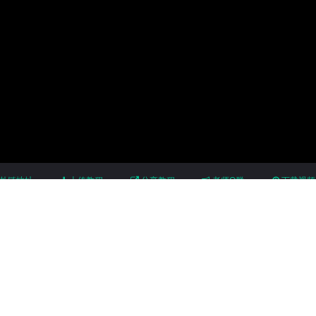
外链地址
上传教程
分享教程
老师Q群
下载视频
课程介绍
有问题需要问老师可以加群直线网游
1,982
次播放
可以加我们导师的微信，然后进
共浏览：
2,937
次