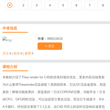
2
3
1
4
5
6
7
8
作者信息
作者：
986619418
+ 关注
关注
0 |
粉丝
0 |
被赞
0
课程介绍
本教程介绍了Thea render for C4D的安装到项目优化，更多内容后续更新
为什么要用Thearender渲染器呢？原因很简单，它比OC渲染速度快，那是
真快！降噪功能效果好，那是真好！它比CORONA完整，功能齐全！它支
持CPU、GPU同时渲染，可以说是双引擎在渲染。而且它不挑显卡，N卡，
A卡都行。特别是在更新了2.1之后，在C4D R20上的实时渲染响应速度也