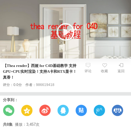
【Thea render】西娅 for C4D基础教学 支持
评论
收藏
返回
GPU+CPU实时渲染！支持A卡和RTX显卡！
真香！
评分：0.0分 作者：
986619418
分享到：
共8集
播放：3,457次