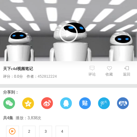
天下c4d视频笔记
评论
收藏
返回
评分：0.0分 作者：
452812224
分享到：
共4集
播放：3,838次
2
3
1
4