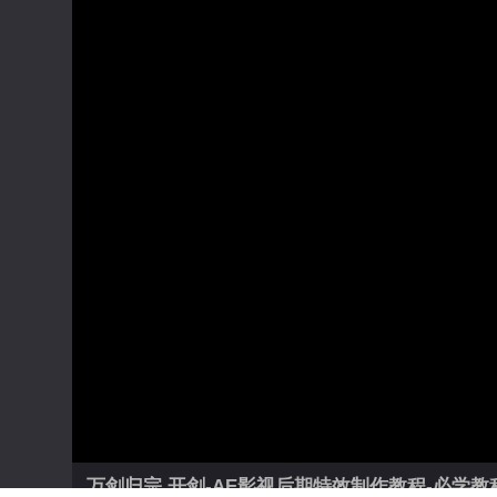
万剑归宗 开剑-AE影视后期特效制作教程-必学教