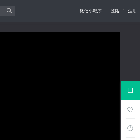
微信小程序
登陆
/
注册