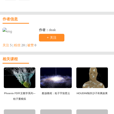
作者信息
作者：
deak
+ 关注
关注
5 |
粉丝
20 |
被赞
0
相关课程
Phoenix FD中文教学系列---
酷放教程：粒子宇宙星云
HOUDINI制作沙子剥离效果
粒子重模拟