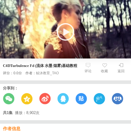
C4DTurbulence Fd (流体 水墨 烟雾)基础教程
评论
收藏
返回
评分：0.0分 作者：
鲸沐教育_TAO
分享到：
共1集
播放：8,902次
作者信息