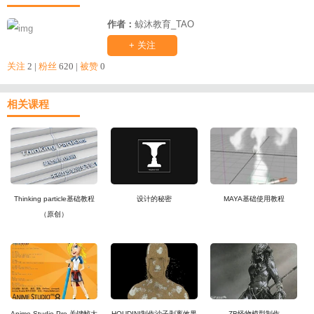
作者：
鲸沐教育_TAO
+ 关注
关注
2 |
粉丝
620 |
被赞
0
相关课程
Thinking particle基础教程
设计的秘密
MAYA基础使用教程
（原创）
Anime Studio Pro 关键帧大
HOUDINI制作沙子剥离效果
ZB怪物模型制作