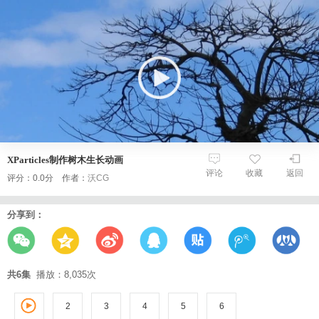
XParticles制作树木生长动画
评论
收藏
返回
评分：0.0分 作者：
沃CG
分享到：
共6集
播放：8,035次
2
3
1
4
5
6