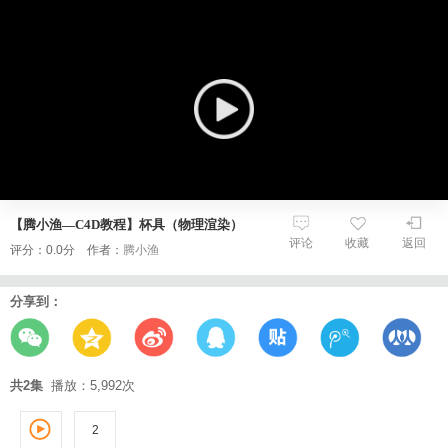
【腾小渔—C4D教程】杯具（物理渲染）
评论
收藏
返回
评分：0.0分 作者：
腾小渔
分享到：
共2集
播放：5,992次
2
1