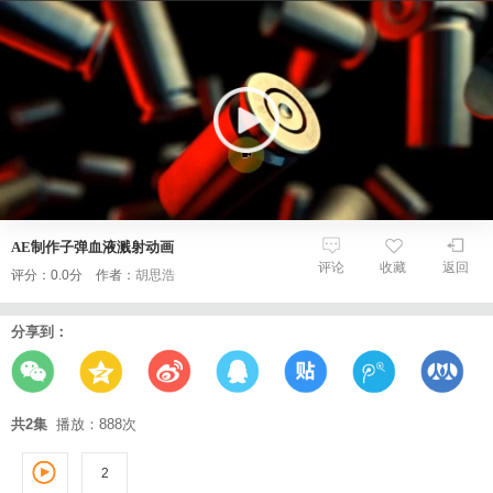
AE制作子弹血液溅射动画
评论
收藏
返回
评分：0.0分 作者：
胡思浩
分享到：
共2集
播放：888次
2
1