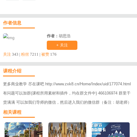
作者信息
作者：
胡思浩
+ 关注
关注
343 |
粉丝
7211 |
被赞
176
课程介绍
更多商业教学 尽在课吧 http://www.zxk8.cn/Home/Index/uid/177074.html
有问题可以加群(课程所用素材和插件，均在群文件中) 466106974 群里干
货满满 可以加我们导师的微信，然后进入我们的微信群（备注：胡老师）
相关课程