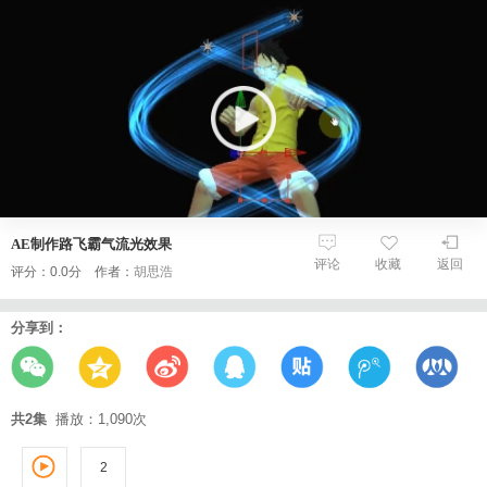
AE制作路飞霸气流光效果
评论
收藏
返回
评分：0.0分 作者：
胡思浩
分享到：
共2集
播放：1,090次
2
1