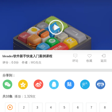
blender软件新手快速入门案例课程
评论
收藏
返回
评分：0.0分 作者：
MG先生
分享到：
共10集
播放：1,329次
2
3
1
4
5
6
7
8