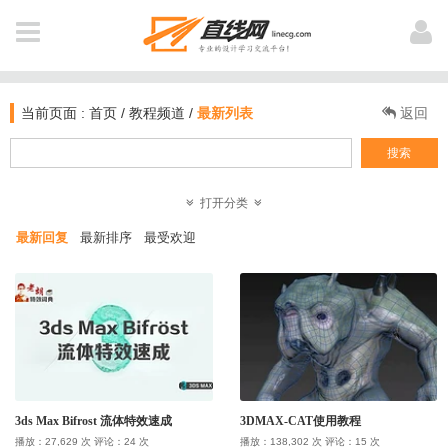
全 部
用户登陆
NAVIGATION
当前页面 :
首页
/
教程频道
/
最新列表
返回
首页
搜索
新闻
打开分类
登 录
注 册
最新回复
最新排序
最受欢迎
软件资讯
教程
个人中心
业界动态
作品
我打赏的教程
电影资讯
公开课
我浏览过的
3ds Max Bifrost 流体特效速成
3DMAX-CAT使用教程
图文教材
插件库
播放：27,629 次 评论：24 次
播放：138,302 次 评论：15 次