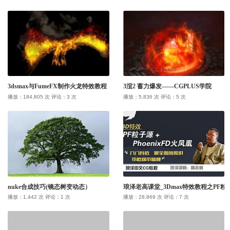
教程记录
我收藏的
技术培训
作品记录
教程
我关注的
COPYRIGHT LINECG 2016, ENABLED.
插件记录
作品
COPYRIGHT LINECG 2026.
公开课
3dsmax与FumeFX制作火龙特效教程
3渲2 蓄力爆发——CGPLUS学院
插件
用户或作者
播放：184,805 次 评论：3 次
播放：5,836 次 评论：5 次
nuke合成技巧(镜态树变动态）
琅泽老高课堂_3Dmax特效教程之PF粒子源
播放：1,442 次 评论：1 次
播放：28,869 次 评论：7 次