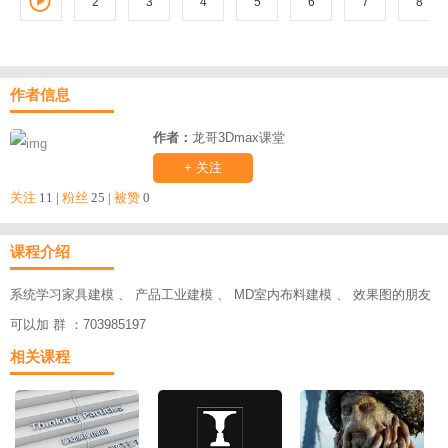
2
3
1
4
5
6
7
8
作者信息
作者：
龙哥3Dmax课堂
+ 关注
关注
11 |
粉丝
25 |
被赞
0
课程介绍
系统学习家具建模 、 产品工业建模 、 MD室内布料建模 、 效果图的朋友
可以加 群 ：703985197
相关课程