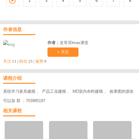
2
3
1
4
5
6
7
8
作者信息
作者：
龙哥3Dmax课堂
+ 关注
关注
11 |
粉丝
25 |
被赞
0
课程介绍
系统学习家具建模 、 产品工业建模 、 MD室内布料建模 、 效果图的朋友
可以加 群 ：703985197
相关课程