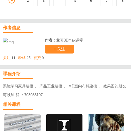
2
3
1
4
5
6
7
8
作者信息
作者：
龙哥3Dmax课堂
+ 关注
关注
11 |
粉丝
25 |
被赞
0
课程介绍
系统学习家具建模 、 产品工业建模 、 MD室内布料建模 、 效果图的朋友
可以加 群 ：703985197
相关课程